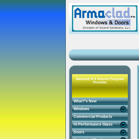
National R-5 Volume Program
Provider
What?’s New
Windows
Commercial Products
Hi Performance Glass
Doors