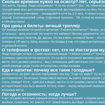
Сколько времени нужно на осмотр? Нет, серьёзн
Это жесть. Правда. Люди спрашивают: "А за час успею?" Эээ... ну, техничес
трусцой мимо всех достопримечательностей, фотографируясь на бегу. Но е
прочувствовать атмосферу – закладывайте хотя бы 2-3 часа. А лучше полдня.
Шариф, Благовещенский собор, старинные пушнины... Ой, только не начинай
я сам запутаюсь!
Про цены и билеты: вечный триллер
Тут вообще начинается какой-то детектив. "А можно бесплатно?" Можно, есл
остальных – вход платный. Но знаете что забавно? Многие удивляются, чт
дополнительных билетов. Да, друзья, это как в кино: основной билет – это 
попкорн и VIP-места. Шучу, конечно. Но правда в том, что самые интересны
отдельной оплаты.
О телефонах и фотках: нет, это не Инстаграм-му
Люди подходят ко мне с таким серьёзным лицом: "А можно снимать?" Конечн
половина туристов потом жалуется, что на фото получился миллион других
место. Хотя должен признать – вид с колокольни действительно того стоит
своей очереди среди толпы энтузиастов с селфи-палками.
Еда и напитки: почему все такие голодные?
Невероятно, но факт: многие спрашивают про еду. "А где тут кафе?" Ну, во
ресторанов нет. Во-вторых, представьте картину: вы едите бургер рядом с 
очень, правда? Хотя... один раз я видел, как кто-то ел шаурму у мечети. Ви
история перестала быть важной. Кстати, совет – перед экскурсией перекусит
отличные места.
Погода и сезонность: когда лучше?
А вот это действительно хороший вопрос! Хотя и его задают слишком часто. 
зелёное, солнечное. Но знаете, что? Зимой Кремль выглядит особенно магиче