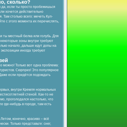
о, сколько?
ки да, если ты просто пробежишься
сли хочется действительно
 Там столько всего: мечеть Кул-
те с этого момента их перечислять,
и ты местный белка или голубь. Для
о некоторые зоны внутри требуют
только начало, дальше идут допы на
е экспозиции иногда требуют
зей
о можно! Только вот одна проблема:
 туристов. Сюрприз! Это популярное
. Даже если придётся подождать
-первых, внутри Кремля нормальных
шестисотлетней стеной. Как-то не
димо, проголодался настолько, что
е где-нибудь в городе, там есть
Летом, конечно, красиво – всё
ски. Только представьте: снег,