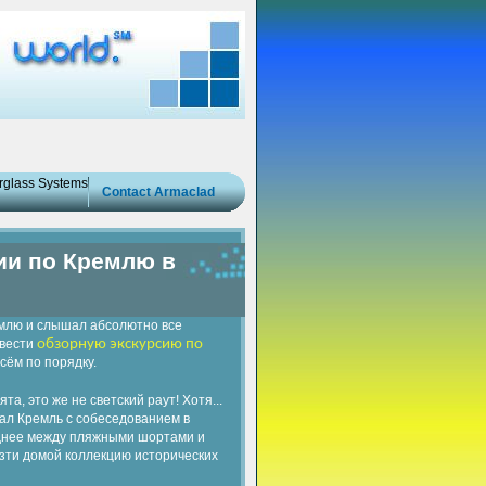
erglass Systems
Contact Armaclad
ии по Кремлю в
ремлю и слышал абсолютно все
овести
обзорную экскурсию по
сём по порядку.
а, это же не светский раут! Хотя...
тал Кремль с собеседованием в
реднее между пляжными шортами и
езти домой коллекцию исторических