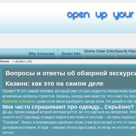
Online Order Entry
Specify Fib
Why Armaclad
Dealer Info
Home
> dealers info
Вопросы и ответы об обзорной экскурс
Казани: как это на самом деле
Привет! Я тот самый человек, который уже сто раз ходил по Казанскому К
возможные вопросы туристов. Знаешь, иногда мне кажется, что я мог бы пр
Кремлю в Казани
, даже если меня разбудить среди ночи. Но давайте обо в
Мне часто спрашивают про одежду... Серьёзно?
Да-да, прямо каждый второй интересуется, во что одеться на экскурсию. Ребят
знаете что? Однажды я видел парня в костюме и галстуке – он явно перепу
"Газпром". Лично я рекомендую удобную обувь (там брусчатка!) и что-то с
деловым костюмом. И ещё – никаких белых кроссовок, если вы не хотите ув
пятен!