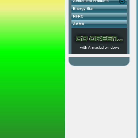
Acoustical Products
Energy Star
NFRC
AAMA
with Armaclad windows