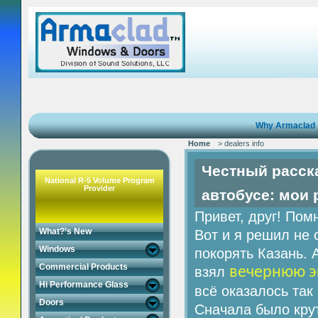
Why Armaclad
Home
> dealers info
Честный расска
National R-5 Volume Program
Provider
автобусе: мои 
Привет, друг! Пом
What?’s New
Вот и я решил не 
Windows
покорять Казань. 
Commercial Products
взял
вечернюю э
Hi Performance Glass
всё оказалось так
Doors
Сначала было кру