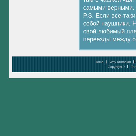
самыми верными.
P.S. Если всё-так
собой наушники. Н
свой любимый пле
переезды между о
D
Home
Why Armaclad
Copyright ?
Ter