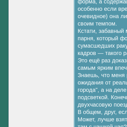
форма, а содержан
особенно если вре
очевидное) она л
своим темпом.
Кстати, забавный 
парня, который ф
сумасшедших ракур
кадров — такого р
Это ещё раз доказ
самым ярким впеч
Знаешь, что меня
ожидания от реаль
города", а на дел
подсветкой. Конеч
двухчасовую поезд
В общем, друг, е
Может, лучше взят
там с чашкой чая