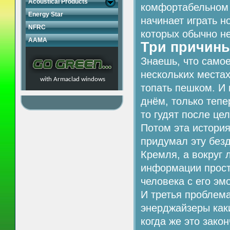
Acoustical Products
комфортабельном а
Energy Star
начинает играть н
NFRC
которых обычно не
AAMA
Три причин
Знаешь, что самое
нескольких местах
with Armaclad windows
топать пешком. И 
днём, только тепе
то гудят после цел
Потом эта история
придумал эту без
Кремля, а вокруг 
информации прост
человека с его эм
И третья проблема
энерджайзеры каки
когда же это зако