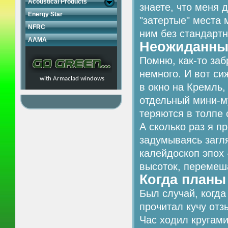
Acoustical Products
знаете, что меня 
Energy Star
"затертые" места 
NFRC
ним без стандартн
AAMA
Неожиданные
Помню, как-то заб
немного. И вот си
with Armaclad windows
в окно на Кремль,
отдельный мини-му
теряются в толпе
А сколько раз я 
задумываясь загл
калейдоскоп эпох
высоток, перемеш
Когда планы 
Был случай, когд
прочитал кучу отз
Час ходил кругами