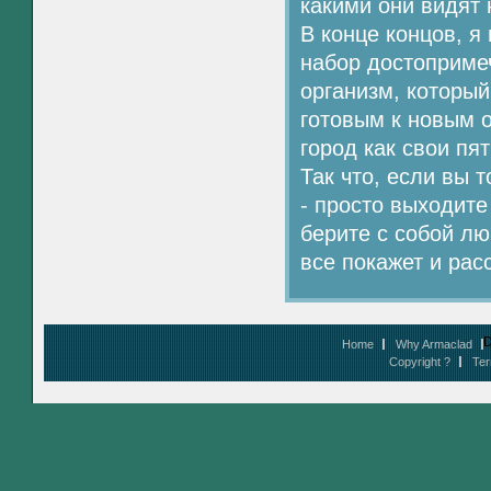
какими они видят 
В конце концов, я
набор достоприме
организм, который
готовым к новым 
город как свои пя
Так что, если вы 
- просто выходите 
берите с собой лю
все покажет и рас
D
Home
Why Armaclad
Copyright ?
Ter