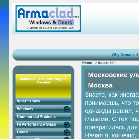
Why Armaclad
Home
> dealers info
Московские ули
National R-5 Volume Program
Provider
Москва
Знаете, как иногд
What?’s New
понимаешь, что то
Windows
однажды решил, чт
Commercial Products
глазами. С тех по
Hi Performance Glass
превратилась для
Doors
Начал я, конечно,