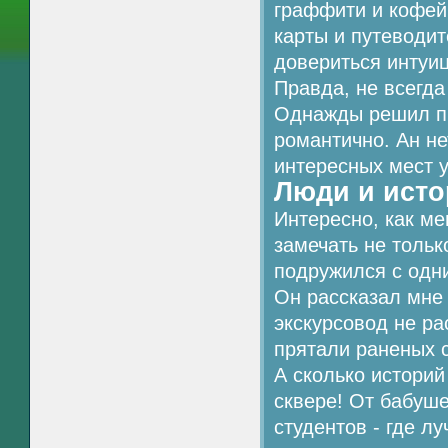
граффити и кофейн
карты и путеводит
довериться интуиц
Правда, не всегда
Однажды решил пр
романтично. Ан не
интересных мест у
Люди и ист
Интересно, как ме
замечать не тольк
подружился с одн
Он рассказал мне 
экскурсовод не ра
прятали раненых 
А сколько историй
сквере! От бабуше
студентов - где л