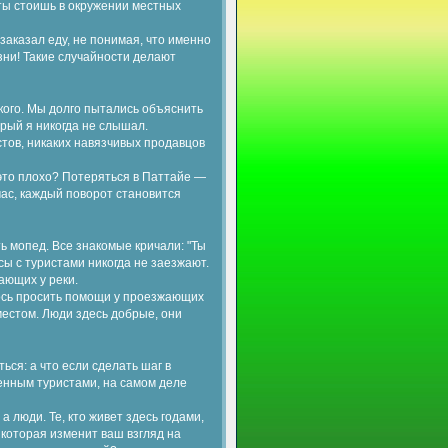
 ты стоишь в окружении местных
заказал еду, не понимая, что именно
зни! Такие случайности делают
ского. Мы долго пытались объяснить
торый я никогда не слышал.
стов, никаких навязчивых продавцов
 это плохо? Потеряться в Паттайе —
 час, каждый поворот становится
ь мопед. Все знакомые кричали: "Ты
усы с туристами никогда не заезжают.
ающих у реки.
лось просить помощи у проезжающих
местом. Люди здесь добрые, они
ься: а что если сделать шаг в
енным туристами, на самом деле
 люди. Те, кто живет здесь годами,
 которая изменит ваш взгляд на