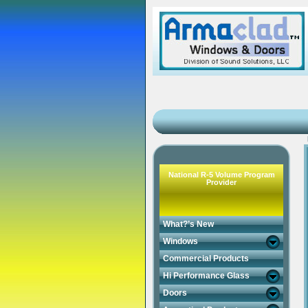
National R-5 Volume Program
Provider
What?’s New
Windows
Commercial Products
Hi Performance Glass
Doors