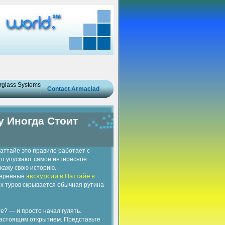
erglass Systems
Contact Armaclad
у Иногда Стоит
Паттайе это правило работает с
то упускают самое интересное.
скажу свою историю.
оверенные
экскурсии в Паттайе в
ых туров скрывается обычная рутина
е? — и просто начал гулять.
настоящим открытием. Представьте