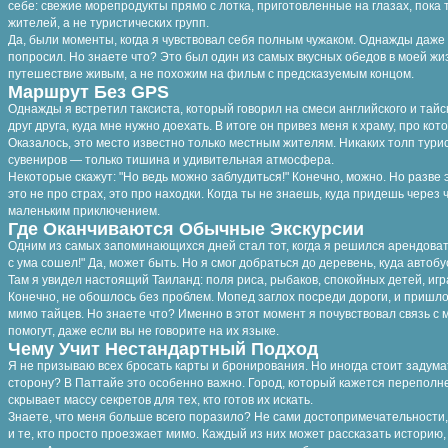
себе: свежие морепродукты прямо с лотка, приготовленные на глазах, пока
жителей, а не туристических групп.
Да, были моменты, когда я чувствовал себя полным чужаком. Однажды даже 
попросил. Но знаете что? Это был один из самых вкусных обедов в моей жи
путешествие живым, а не похожим на фильм с предсказуемым концом.
Маршрут Без GPS
Однажды я встретил таксиста, который говорил на смеси английского и тай
друг друга, куда мне нужно доехать. В итоге он привез меня к храму, про ко
Оказалось, это место известно только местным жителям. Никаких толп тури
сувениров — только тишина и удивительная атмосфера.
Некоторые скажут: "Но ведь можно заблудиться!" Конечно, можно. Но разве
это не про страх, это про находки. Когда ты не знаешь, куда придешь через
маленьким приключением.
Где Оканчиваются Обычные Экскурсии
Одним из самых запоминающихся дней стал тот, когда я решился арендоват
с ума сошел!" Да, может быть. Но я смог добраться до деревень, куда автоб
Там я увидел настоящий Таиланд: поля риса, рыбаков, спокойных детей, игр
Конечно, не обошлось без проблем. Мопед заглох посреди дороги, и приш
мимо тайцев. Но знаете что? Именно в этот момент я почувствовал связь с 
помогут, даже если вы не говорите на их языке.
Чему Учит Нестандартный Подход
Я не призываю всех бросать карты и бронирования. Но иногда стоит задумат
сторону? В Паттайе это особенно важно. Город, который кажется переполн
скрывает массу секретов для тех, кто готов их искать.
Знаете, что меня больше всего поразило? Не сами достопримечательности, а
и те, кто просто проезжает мимо. Каждый из них может рассказать историю,