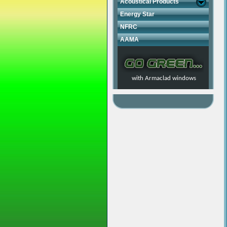
Acoustical Products
Energy Star
NFRC
AAMA
with Armaclad windows