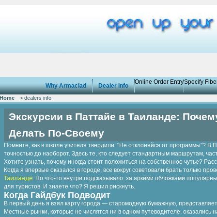
Online Order Entry
Specify Fib
Why Armaclad
Dealer Info
Home
> dealers info
Экскурсии в Паттайе в Таиланде: Почем
Делать По-Своему
Помните, как в школе учителя твердили: "Не отклоняйся от программы"? В 
точностью до наоборот. Здесь те, кто следует стандартным маршрутам, час
Хотите узнать, почему иногда стоит положиться на собственное чутье? Рас
Когда я впервые оказался в городе, все вокруг советовали брать только пр
Таиланде
. Но что-то внутри подсказывало: за яркими обложками популярн
для туристов. И знаете что? Я решил рискнуть.
Когда Гайдбук Подводит
В первый день я взял карту города — старомодную бумажную, представляет
Местные рынки, которые не числятся ни в одном путеводителе, оказались 