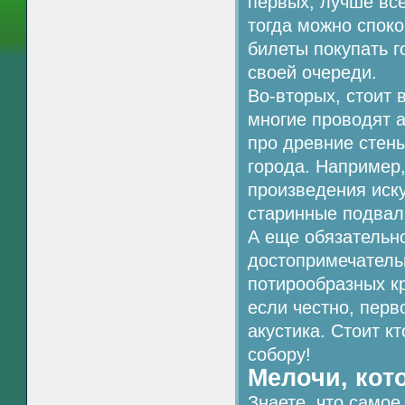
первых, лучше все
тогда можно споко
билеты покупать г
своей очереди.
Во-вторых, стоит 
многие проводят а
про древние стены
города. Например,
произведения иск
старинные подвал
А еще обязательно
достопримечатель
потирообразных кр
если честно, перв
акустика. Стоит к
собору!
Мелочи, кот
Знаете, что само