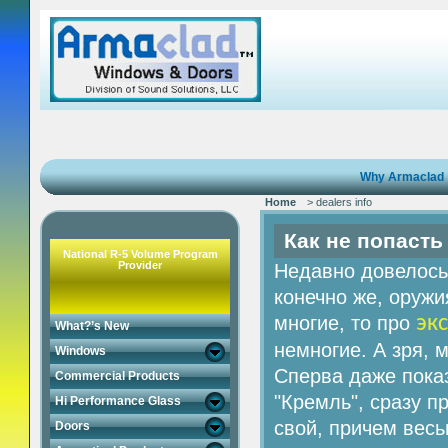
Why Armaclad
Home
> dealers info
Как не попасть
National R-5 Volume Program
Provider
Недавно довелось 
конечно же, оруж
многие, то про
эк
What?’s New
немногие. А зря, 
Windows
Сперва даже показ
Commercial Products
"Кремль", сразу п
Hi Performance Glass
свой, причем вес
Doors