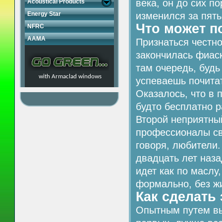
века, он до сих по
Acoustical Products
Energy Star
изменился за пять
Что может п
NFRC
AAMA
Признаться честно
закончилась фиаск
там очередь, будь
with Armaclad windows
успеваешь почитат
Оказалось, что в 
будто бесплатно 
Второй неприятны
профессионалы сво
говоря, любители.
двадцать лет наза
идет как по маслу
формально, без ж
Как сделать
Опытным путем вы