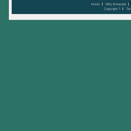
D
Home
Why Armaclad
Copyright ?
Ter